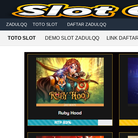
Skip to main content
ZADULQQ
TOTO SLOT
DAFTAR ZADULQQ
TOTO SLOT
DEMO SLOT ZADULQQ
LINK DAFTA