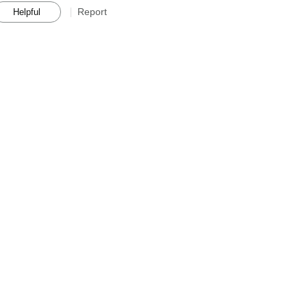
Report
Helpful