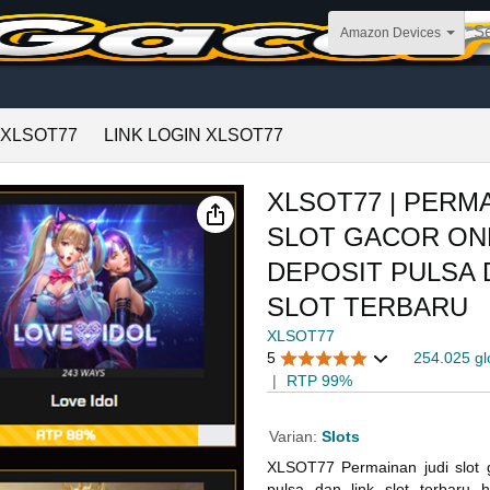
Amazon Devices
 XLSOT77
LINK LOGIN XLSOT77
XLSOT77 | PERMA
SLOT GACOR ON
DEPOSIT PULSA 
SLOT TERBARU
XLSOT77
5
254.025 gl
|
RTP 99%
Varian:
Slots
XLSOT77 Permainan judi slot g
pulsa dan link slot terbaru h