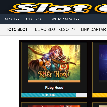
Skip to main content
XLSOT77
TOTO SLOT
DAFTAR XLSOT77
TOTO SLOT
DEMO SLOT XLSOT77
LINK DAFTAR