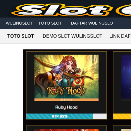
Skip to main content
WULINGSLOT
TOTO SLOT
DAFTAR WULINGSLOT
TOTO SLOT
DEMO SLOT WULINGSLOT
LINK DA