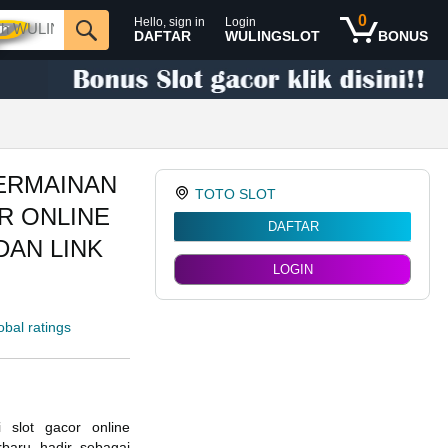
0
Hello, sign in
Login
DAFTAR
WULINGSLOT
BONUS
ERMAINAN
TOTO SLOT
R ONLINE
DAFTAR
DAN LINK
LOGIN
obal ratings
slot gacor online
erbaru hadir sebagai