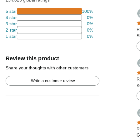
254.025 global ratings
5 star
100%
4 star
0%
3 star
0%
R
2 star
0%
S
1 star
0%
Review this product
Share your thoughts with other customers
R
Write a customer review
K
R
G