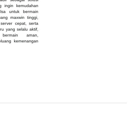
ng ingin kemudahan
ulsa untuk bermain
ang maxwin tinggi,
 server cepat, serta
u yang selalu aktif,
 bermain aman,
eluang kemenangan