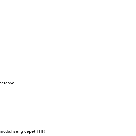
percaya
 modal iseng dapet THR