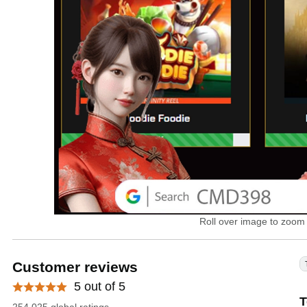
Roll over image to zoom 
Customer reviews
5 out of 5
T