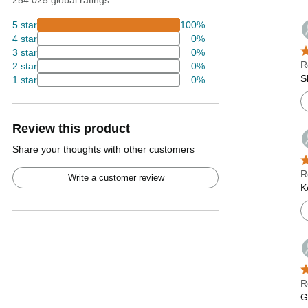
254.025 global ratings
5 star
100%
4 star
0%
3 star
0%
R
2 star
0%
S
1 star
0%
Review this product
Share your thoughts with other customers
R
Write a customer review
K
R
G