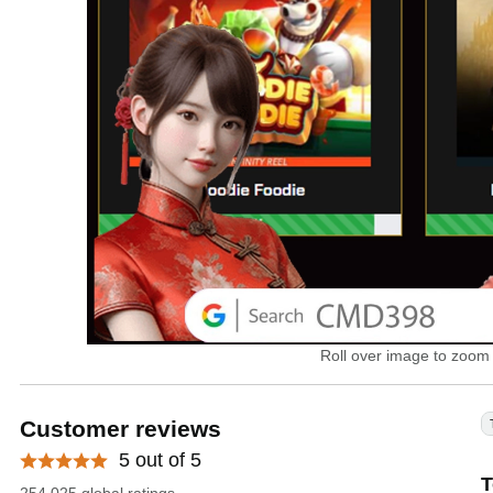
Roll over image to zoom 
Customer reviews
5 out of 5
T