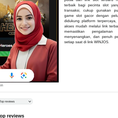
terbaik bagi pecinta slot ya
transaksi, cukup gunakan p
game slot gacor dengan pelu
didukung platform terpercaya,
akses mudah melalui link terbar
memastikan pengalaman
menyenangkan, dan penuh p
setiap saat di link WINJOS.
in
Top reviews
op reviews