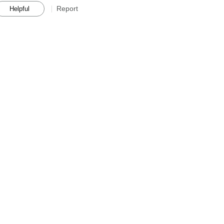
Report
Helpful