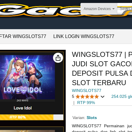
Amazon Devices
AFTAR WINGSLOTS77
LINK LOGIN WINGSLOTS77
WINGSLOTS77 | 
JUDI SLOT GACO
DEPOSIT PULSA 
SLOT TERBARU
WINGSLOTS77
5
254.025 gl
|
RTP 99%
Varian:
Slots
WINGSLOTS77 Permainan judi
deposit pulsa dan link slot t