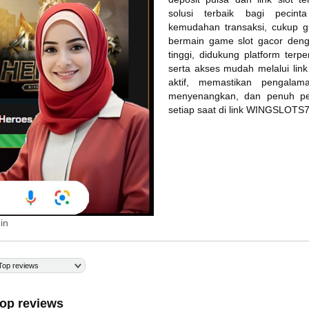
solusi terbaik bagi pecint
kemudahan transaksi, cukup g
bermain game slot gacor den
tinggi, didukung platform terpe
serta akses mudah melalui link
aktif, memastikan pengala
menyenangkan, dan penuh p
setiap saat di link WINGSLOTS7
in
Top reviews
op reviews