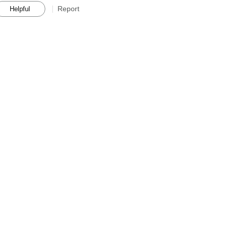
Report
Helpful