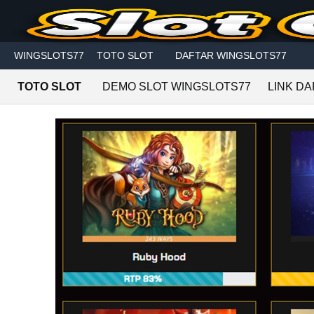
Skip to main content
WINGSLOTS77
TOTO SLOT
DAFTAR WINGSLOTS77
TOTO SLOT
DEMO SLOT WINGSLOTS77
LINK D