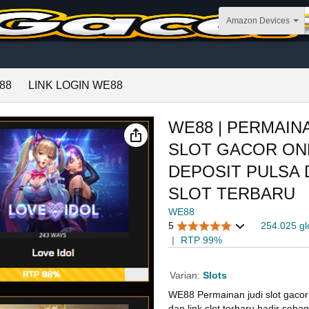
Amazon Devices
88
LINK LOGIN WE88
WE88 | PERMAIN
SLOT GACOR ON
DEPOSIT PULSA 
SLOT TERBARU
WE88
5
254.025 gl
|
RTP 99%
Varian:
Slots
WE88 Permainan judi slot gacor 
dan link slot terbaru hadir sebag