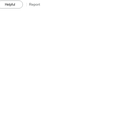
Report
Helpful