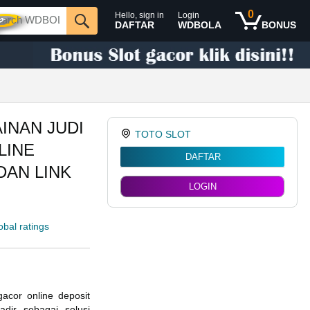
0
Hello, sign in
Login
DAFTAR
WDBOLA
BONUS
INAN JUDI
TOTO SLOT
LINE
DAFTAR
DAN LINK
LOGIN
obal ratings
acor online deposit
adir sebagai solusi