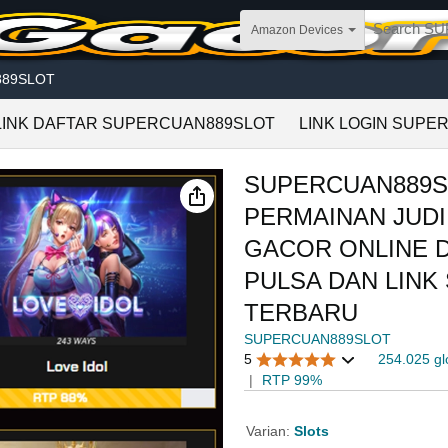
Amazon Devices
889SLOT
LINK DAFTAR SUPERCUAN889SLOT
LINK LOGIN SUPE
SUPERCUAN889S
PERMAINAN JUDI
GACOR ONLINE 
PULSA DAN LINK
TERBARU
SUPERCUAN889SLOT
5
254.025 gl
|
RTP 99%
Varian:
Slots