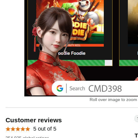
Roll over image to zoom 
Customer reviews
5 out of 5
T