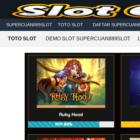
Skip to main content
SUPERCUAN889SLOT
TOTO SLOT
DAFTAR SUPERCUAN
TOTO SLOT
DEMO SLOT SUPERCUAN889SLOT