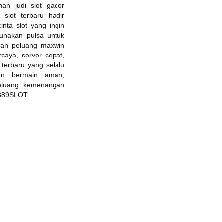
n judi slot gacor
 slot terbaru hadir
inta slot yang ingin
unakan pulsa untuk
gan peluang maxwin
rcaya, server cepat,
 terbaru yang selalu
man bermain aman,
eluang kemenangan
N889SLOT.