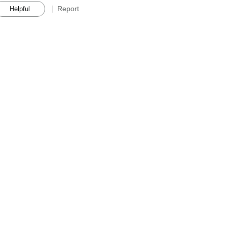
Report
Helpful