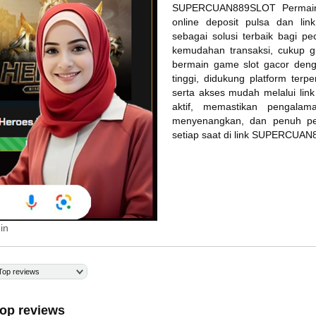
SUPERCUAN889SLOT Permaina
online deposit pulsa dan link
sebagai solusi terbaik bagi pec
kemudahan transaksi, cukup g
bermain game slot gacor den
tinggi, didukung platform terpe
serta akses mudah melalui link
aktif, memastikan pengala
menyenangkan, dan penuh p
setiap saat di link SUPERCUA
in
Top reviews
op reviews