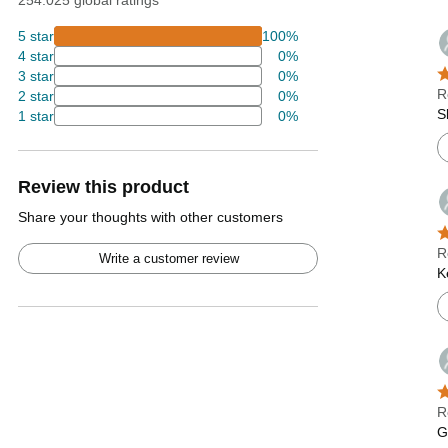
254.025 global ratings
5 star
100%
4 star
0%
3 star
0%
R
2 star
0%
S
1 star
0%
Review this product
Share your thoughts with other customers
R
Write a customer review
K
R
G