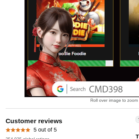
Roll over image to zoom 
Customer reviews
5 out of 5
T