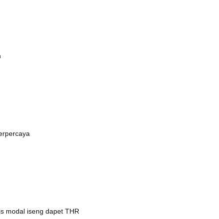
n
erpercaya
is modal iseng dapet THR