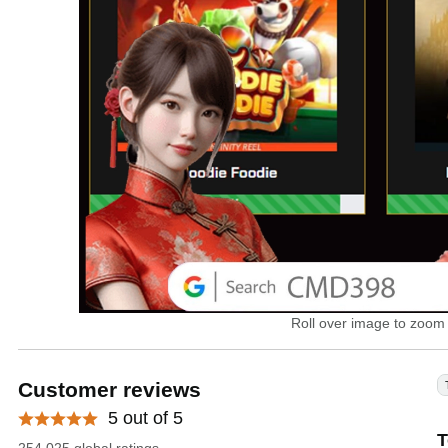
Roll over image to zoom 
Customer reviews
5 out of 5
T