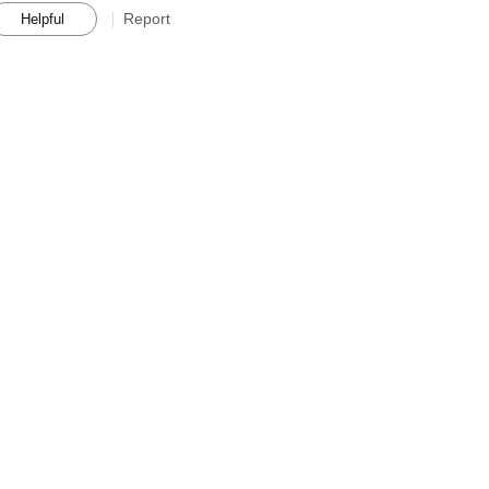
Report
Helpful