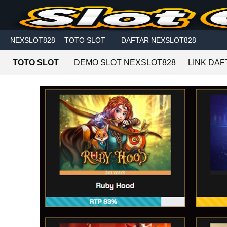
Skip to main content
NEXSLOT828
TOTO SLOT
DAFTAR NEXSLOT828
TOTO SLOT
DEMO SLOT NEXSLOT828
LINK DA