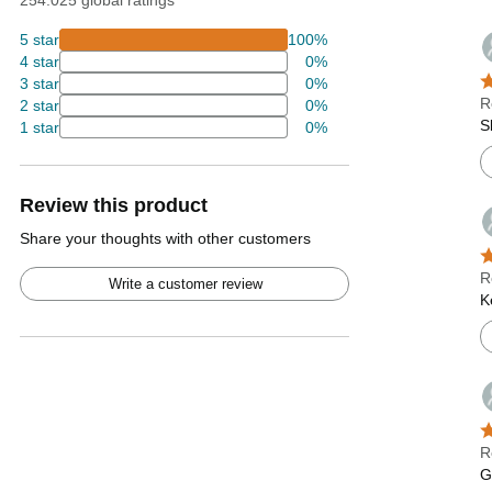
254.025 global ratings
5 star
100%
4 star
0%
3 star
0%
R
2 star
0%
S
1 star
0%
Review this product
Share your thoughts with other customers
R
Write a customer review
K
R
G