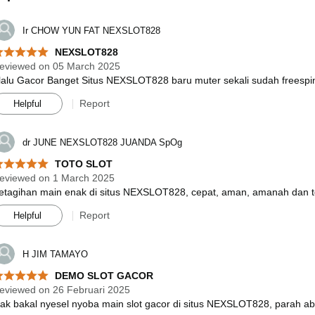
Ir CHOW YUN FAT NEXSLOT828
NEXSLOT828
eviewed on 05 March 2025
lalu Gacor Banget Situs NEXSLOT828 baru muter sekali sudah freespi
Report
Helpful
dr JUNE NEXSLOT828 JUANDA SpOg
TOTO SLOT
eviewed on 1 March 2025
etagihan main enak di situs NEXSLOT828, cepat, aman, amanah dan t
Report
Helpful
H JIM TAMAYO
DEMO SLOT GACOR
eviewed on 26 Februari 2025
ak bakal nyesel nyoba main slot gacor di situs NEXSLOT828, parah a