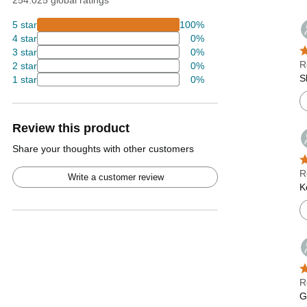
254.025 global ratings
5 star
100%
4 star
0%
3 star
0%
R
2 star
0%
S
1 star
0%
Review this product
Share your thoughts with other customers
R
Write a customer review
K
R
G