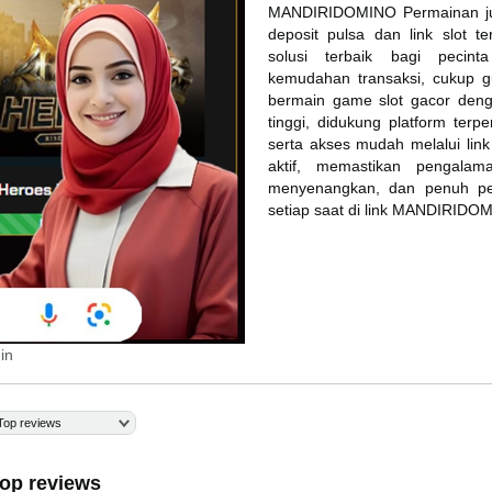
MANDIRIDOMINO Permainan judi
deposit pulsa dan link slot t
solusi terbaik bagi pecint
kemudahan transaksi, cukup g
bermain game slot gacor den
tinggi, didukung platform terpe
serta akses mudah melalui link
aktif, memastikan pengala
menyenangkan, dan penuh p
setiap saat di link MANDIRIDO
in
Top reviews
op reviews