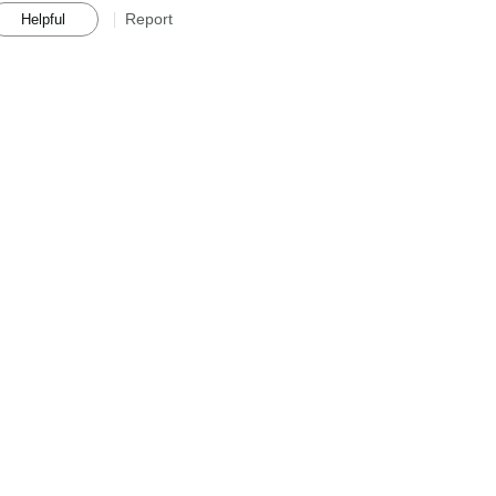
Report
Helpful