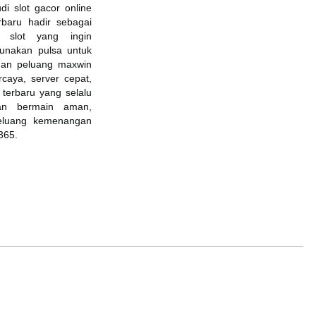
 slot gacor online
erbaru hadir sebagai
a slot yang ingin
unakan pulsa untuk
gan peluang maxwin
rcaya, server cepat,
 terbaru yang selalu
man bermain aman,
eluang kemenangan
365.