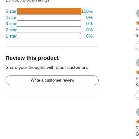
254.025 global ratings
5 star
100%
4 star
0%
3 star
0%
R
2 star
0%
S
1 star
0%
Review this product
Share your thoughts with other customers
R
Write a customer review
K
R
G