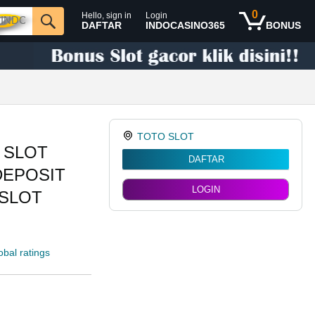
0
Hello, sign in
Login
DAFTAR
INDOCASINO365
BONUS
TOTO SLOT
 SLOT
DAFTAR
DEPOSIT
LOGIN
 SLOT
obal ratings