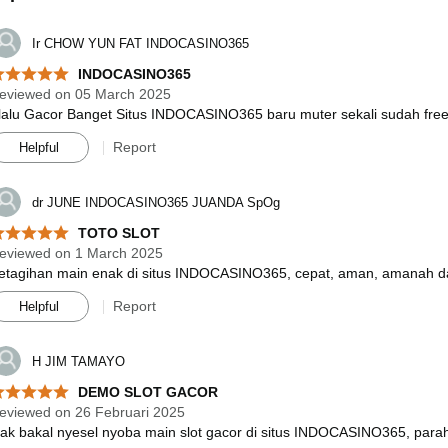
Ir CHOW YUN FAT INDOCASINO365
INDOCASINO365
eviewed on 05 March 2025
lalu Gacor Banget Situs INDOCASINO365 baru muter sekali sudah free
Report
Helpful
dr JUNE INDOCASINO365 JUANDA SpOg
TOTO SLOT
eviewed on 1 March 2025
etagihan main enak di situs INDOCASINO365, cepat, aman, amanah d
Report
Helpful
H JIM TAMAYO
DEMO SLOT GACOR
eviewed on 26 Februari 2025
ak bakal nyesel nyoba main slot gacor di situs INDOCASINO365, para