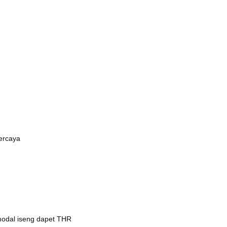
ercaya
modal iseng dapet THR