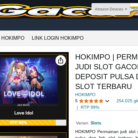
Amazon Devices
R HOKIMPO
LINK LOGIN HOKIMPO
HOKIMPO | PERM
JUDI SLOT GACO
DEPOSIT PULSA 
SLOT TERBARU
HOKIMPO
5
254.025 gl
|
RTP 99%
Varian:
Slots
HOKIMPO Permainan judi slot g
pulsa dan link slot terbaru h