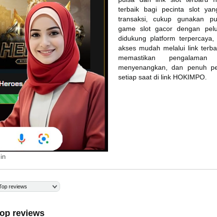
terbaik bagi pecinta slot ya
transaksi, cukup gunakan p
game slot gacor dengan pelu
didukung platform terpercaya,
akses mudah melalui link terbar
memastikan pengalaman
menyenangkan, dan penuh p
setiap saat di link HOKIMPO.
in
Top reviews
op reviews