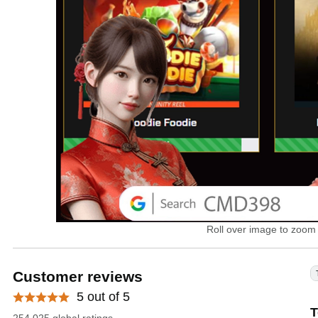
Roll over image to zoom 
Customer reviews
5 out of 5
T