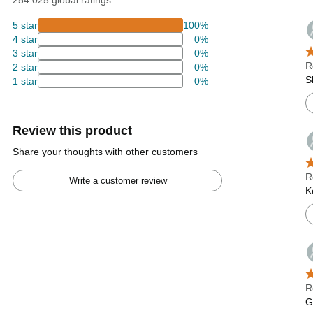
254.025 global ratings
5 star
100%
4 star
0%
3 star
0%
R
2 star
0%
S
1 star
0%
Review this product
Share your thoughts with other customers
R
Write a customer review
K
R
G