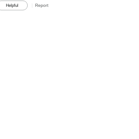
Report
Helpful