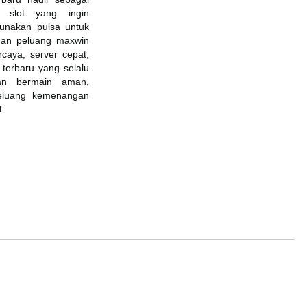
a slot yang ingin
unakan pulsa untuk
gan peluang maxwin
rcaya, server cepat,
 terbaru yang selalu
man bermain aman,
eluang kemenangan
T.