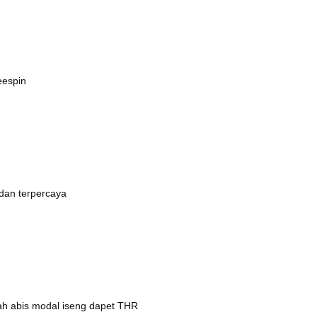
eespin
dan terpercaya
ah abis modal iseng dapet THR