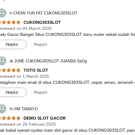
Ir CHOW YUN FAT CUKONG303SLOT
CUKONG303SLOT
eviewed on 05 March 2025
lalu Gacor Banget Situs CUKONG303SLOT baru muter sekali sudah fr
Report
Helpful
dr JUNE CUKONG303SLOT JUANDA SpOg
TOTO SLOT
eviewed on 1 March 2025
etagihan main enak di situs CUKONG303SLOT, cepat, aman, amanah 
Report
Helpful
H JIM TAMAYO
DEMO SLOT GACOR
eviewed on 26 Februari 2025
ak bakal nyesel nyoba main slot gacor di situs CUKONG303SLOT, par