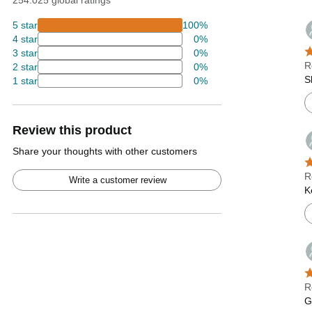
254.025 global ratings
5 star
100%
4 star
0%
3 star
0%
R
2 star
0%
S
1 star
0%
Review this product
Share your thoughts with other customers
R
Write a customer review
K
R
G