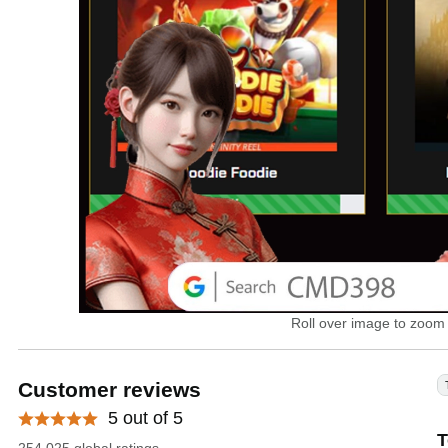
Roll over image to zoom 
Customer reviews
5 out of 5
T