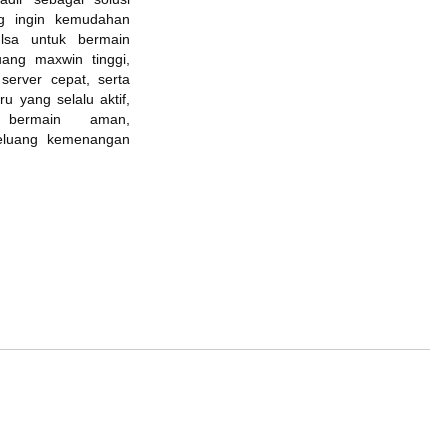
ng ingin kemudahan
ulsa untuk bermain
ang maxwin tinggi,
 server cepat, serta
u yang selalu aktif,
 bermain aman,
eluang kemenangan