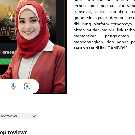
terbaik bagi pecinta slot ya
transaksi, cukup gunakan p
game slot gacor dengan pelu
didukung platform terpercaya,
akses mudah melalui link terbar
memastikan pengalaman
menyenangkan, dan penuh p
setiap saat di link CAMBO99.
in
Top reviews
op reviews