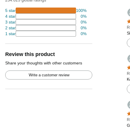
254.025 global ratings
5 star
100%
4 star
0%
3 star
0%
R
2 star
0%
S
1 star
0%
Review this product
Share your thoughts with other customers
R
Write a customer review
K
R
G