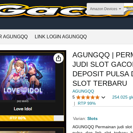
Amazon Devices
AR AGUNGQQ
LINK LOGIN AGUNGQQ
AGUNGQQ | PER
JUDI SLOT GACO
DEPOSIT PULSA 
SLOT TERBARU
AGUNGQQ
5
254.025 gl
|
RTP 99%
Varian:
Slots
AGUNGQQ Permainan judi slot g
pulsa dan link slot terbaru h