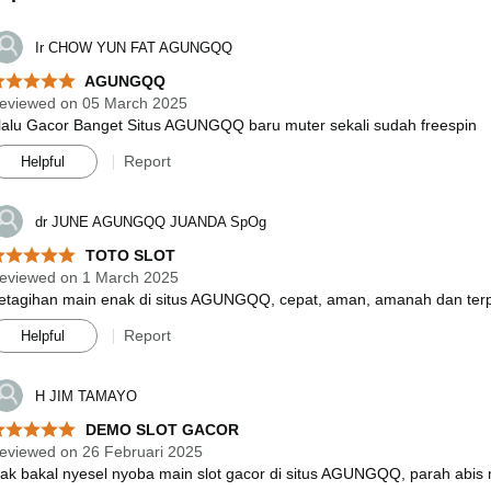
Ir CHOW YUN FAT AGUNGQQ
AGUNGQQ
eviewed on 05 March 2025
lalu Gacor Banget Situs AGUNGQQ baru muter sekali sudah freespin
Report
Helpful
dr JUNE AGUNGQQ JUANDA SpOg
TOTO SLOT
eviewed on 1 March 2025
etagihan main enak di situs AGUNGQQ, cepat, aman, amanah dan ter
Report
Helpful
H JIM TAMAYO
DEMO SLOT GACOR
eviewed on 26 Februari 2025
ak bakal nyesel nyoba main slot gacor di situs AGUNGQQ, parah abis