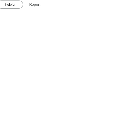
Report
Helpful